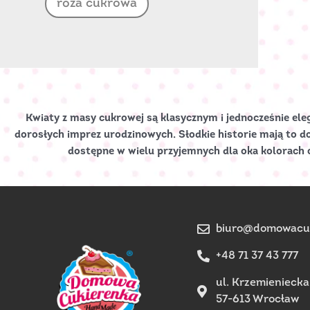
róża cukrowa
Kwiaty z masy cukrowej są klasycznym i jednocześnie ele
dorosłych imprez urodzinowych. Słodkie historie mają to do
dostępne w wielu przyjemnych dla oka kolorach o
biuro@domowacuk
+48 71 37 43 777
ul. Krzemieniecka
57-613 Wrocław