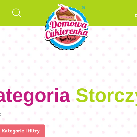
ategoria
Storcz
k
Kategorie i filtry