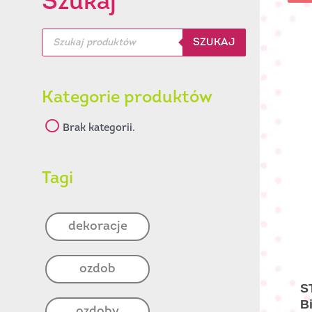
Szukaj
Wyszukiwarka
SZUKAJ
produktów
Kategorie produktów
Brak kategorii.
Tagi
dekoracje
ozdob
S
B
ozdoby