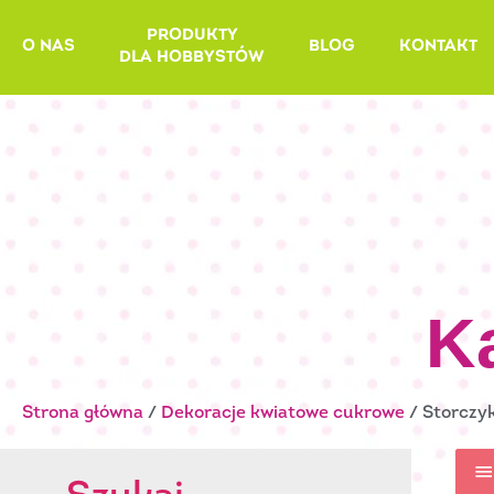
Skip
PRODUKTY
to
O NAS
BLOG
KONTAKT
DLA HOBBYSTÓW
content
K
Strona główna
/
Dekoracje kwiatowe cukrowe
/ Storczy