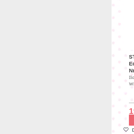
S
E
Nr
Il
Wi
1