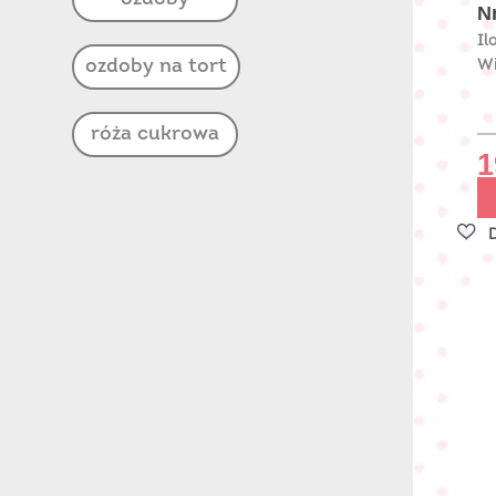
Nr
Il
ozdoby na tort
Wi
róża cukrowa
1