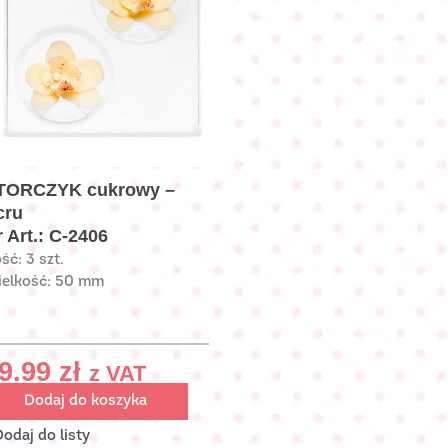
TORCZYK cukrowy –
cru
 Art.: C-2406
ość: 3 szt.
elkość: 50 mm
9.99
zł
z VAT
Dodaj do koszyka