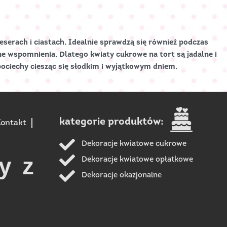
serach i ciastach. Idealnie sprawdzą się również podczas
ne wspomnienia. Dlatego kwiaty cukrowe na tort są jadalne i
pociechy ciesząc się słodkim i wyjątkowym dniem.
kategorie produktów:
ontakt
Dekoracje kwiatowe cukrowe
y z
Dekoracje kwiatowe opłatkowe
Dekoracje okazjonalne