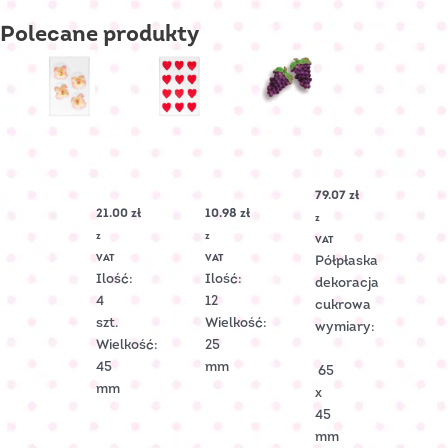
Polecane
produkty
Winogrono
średnie
MALWA
SERDUSZKO
fioletowe
cukrowa
cukrowe
Nr
–
PŁASKIE
79.07
zł
Art.:
Ecru
Nr
21.00
zł
10.98
zł
20010
Nr
Art.:
z
Art.:
C-
z
z
VAT
C-
3102
VAT
VAT
Półpłaska
2306
Ilość:
Ilość:
dekoracja
4
12
cukrowa
szt.
Wielkość:
wymiary:
Wielkość:
25
45
mm
65
mm
x
45
mm