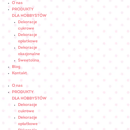
Skip
ilość
O nas
to
Serduszko
PRODUKTY
content
ażurowe
DLA HOBBYSTÓW
z
Dekoracje
kwiatkiem
cukrowe
małeNr
Dekoracje
Art.:
opłatkowe
090103
Dekoracje
okazjonalne
Sweetolina
Blog
Kontakt
O nas
PRODUKTY
DLA HOBBYSTÓW
Dekoracje
cukrowe
Dekoracje
opłatkowe