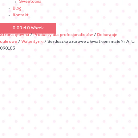
Sweetolina
Blog
Kontakt
0.00
zł
0
Wózek
Strona główna
/
Produkty dla profesjonalistów
/
Dekoracje
cukrowe
/
Walentynki
/ Serduszko ażurowe z kwiatkiem małeNr Art.:
090103