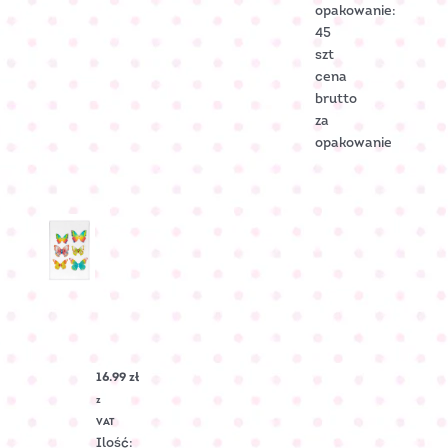
opakowanie:
45
szt
cena
brutto
za
opakowanie
MOTYLEK
opłatkowy
mix
rozmiarów
16.99
zł
Nr
Art.:
z
O-
VAT
1599
Ilość: