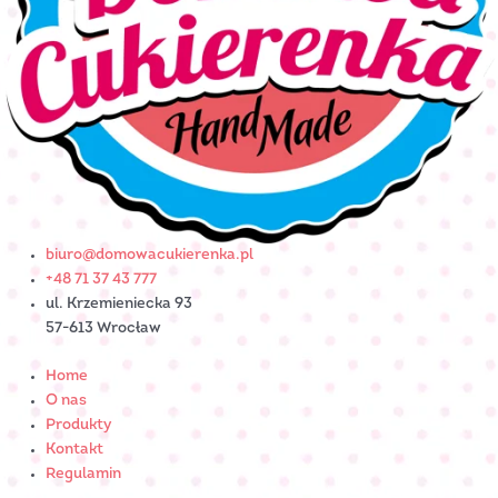
biuro@domowacukierenka.pl
+48 71 37 43 777
ul. Krzemieniecka 93
57-613 Wrocław
Home
O nas
Produkty
Kontakt
Regulamin