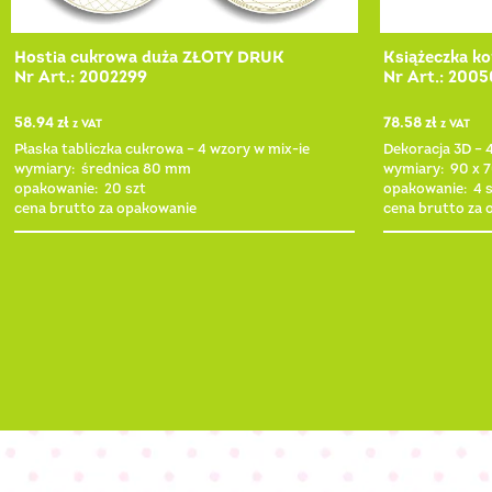
Hostia cukrowa duża ZŁOTY DRUK
Książeczka k
Nr Art.: 2002299
Nr Art.: 200
58.94
zł
78.58
zł
z VAT
z VAT
Płaska tabliczka cukrowa – 4 wzory w mix-ie
Dekoracja 3D – 
wymiary: średnica 80 mm
wymiary: 90 x 
opakowanie: 20 szt
opakowanie: 4 s
cena brutto za opakowanie
cena brutto za