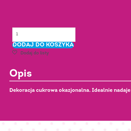
ilość
Serduszko
DODAJ DO KOSZYKA
różowe
mixNr
Art.:
0904003
Opis
Dekoracja cukrowa okazjonalna. Idealnie nadaje 