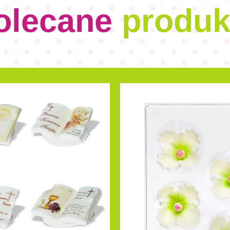
olecane
produk