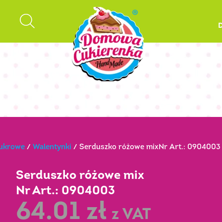
cukrowe
/
Walentynki
/ Serduszko różowe mixNr Art.: 0904003
Serduszko różowe mix
Nr Art.: 0904003
64.01
zł
z VAT