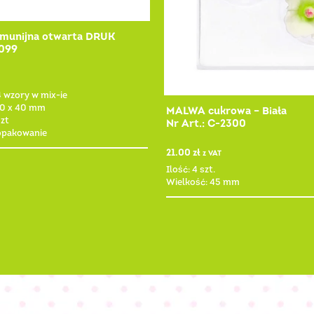
omunijna otwarta DRUK
5099
4 wzory w mix-ie
70 x 40 mm
MALWA cukrowa – Biała
zt
Nr Art.: C-2300
 opakowanie
21.00
zł
z VAT
Ilość: 4 szt.
Wielkość: 45 mm