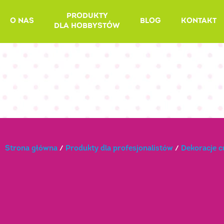
Skip
PRODUKTY
to
O NAS
BLOG
KONTAKT
DLA HOBBYSTÓW
content
Strona główna
/
Produkty dla profesjonalistów
/
Dekoracje 