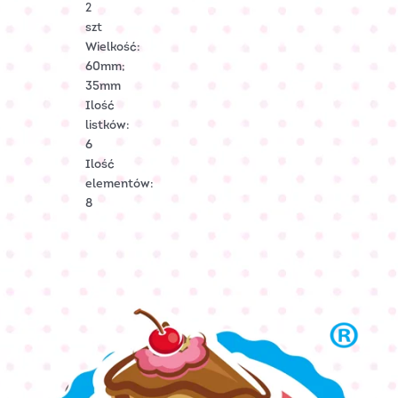
2
szt
Wielkość:
60mm;
35mm
Ilość
listków:
6
Ilość
elementów:
8