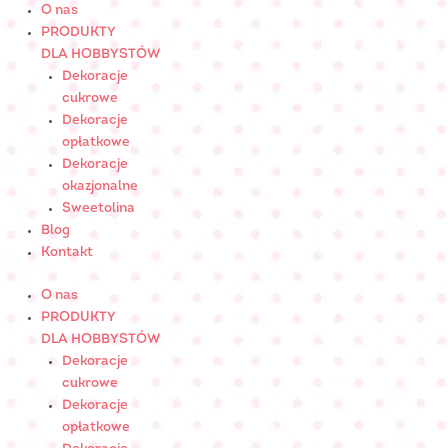
Skip
ilość
O nas
to
CHORWATEK
PRODUKTY
content
biały
DLA HOBBYSTÓW
-
Dekoracje
cukrowyNr
cukrowe
Art.:
Dekoracje
053200
opłatkowe
Dekoracje
okazjonalne
Sweetolina
Blog
Kontakt
O nas
PRODUKTY
DLA HOBBYSTÓW
Dekoracje
cukrowe
Dekoracje
opłatkowe