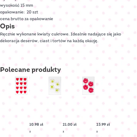
wysokość 15 mm
opakowanie: 20 szt
cena brutto za opakowanie
Opis
Ręcznie wykonane kwiaty cukrowe. Idealnie nadające się jako
dekoracja deserów, ciast i tortów na każdą okazję.
Polecane
produkty
SERDUSZKO
MALWA
LEWKONIA
cukrowe
cukrowa
cukrowa
PŁASKIE
–
–
Nr
Biała
Fuksjowa
10.98
zł
21.00
zł
23.99
zł
Art.:
Nr
Nr
C-
Art.:
Art.:
z
z
z
3102
C-
C-