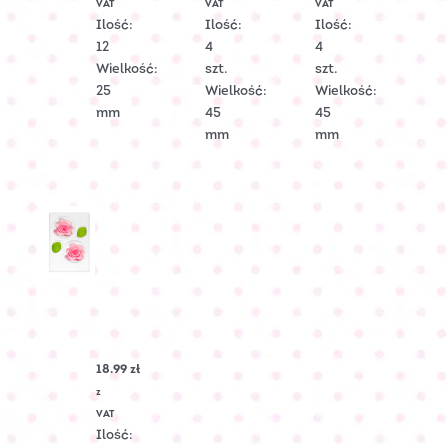
VAT
VAT
VAT
2300
2219
Ilość:
Ilość:
Ilość:
12
4
4
Wielkość:
szt.
szt.
25
Wielkość:
Wielkość:
mm
45
45
mm
mm
RÓŻA
cukrowa
duża
–
18.99
zł
Różowa
Nr
z
Art.:
VAT
C-
Ilość:
2103