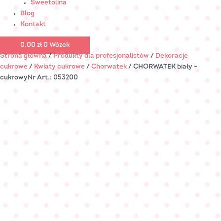
Sweetolina
Blog
Kontakt
0.00
zł
0
Wózek
Strona główna
/
Produkty dla profesjonalistów
/
Dekoracje
cukrowe
/
Kwiaty cukrowe
/
Chorwatek
/ CHORWATEK biały –
cukrowyNr Art.: 053200