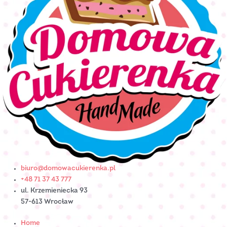
biuro@domowacukierenka.pl
+48 71 37 43 777
ul. Krzemieniecka 93
57-613 Wrocław
Home