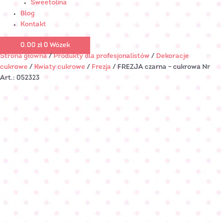
Sweetolina
Blog
Kontakt
0.00
zł
0
Wózek
Strona główna
/
Produkty dla profesjonalistów
/
Dekoracje
cukrowe
/
Kwiaty cukrowe
/
Frezja
/ FREZJA czarna – cukrowa Nr
Art.: 052323