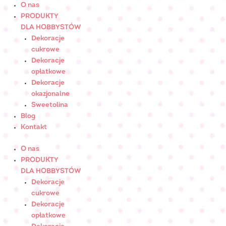
Skip
ilość
O nas
to
FREZJA
PRODUKTY
content
czarna
DLA HOBBYSTÓW
-
Dekoracje
cukrowa
cukrowe
Nr
Dekoracje
Art.:
opłatkowe
052323
Dekoracje
okazjonalne
Sweetolina
Blog
Kontakt
O nas
PRODUKTY
DLA HOBBYSTÓW
Dekoracje
cukrowe
Dekoracje
opłatkowe