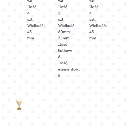
VAT
VAT
VAT
2219
C-
2212
Ilość:
Ilość:
Ilość:
2103
4
2
4
szt.
szt
szt.
Wielkość:
Wielkość:
Wielkość:
45
60mm;
45
mm
35mm
mm
Ilość
listków:
6
Ilość
elementów:
8
Kielich
komunijny