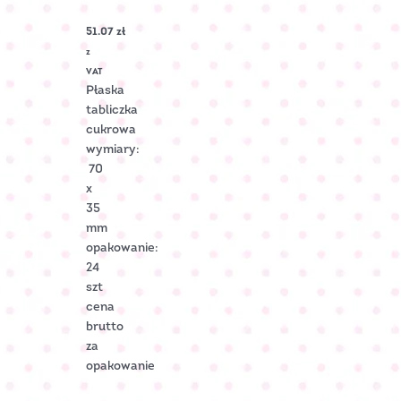
złoty
Nr
51.07
zł
Art.:
2006203
z
VAT
Płaska
tabliczka
cukrowa
wymiary:
70
x
35
mm
opakowanie:
24
szt
cena
brutto
za
opakowanie