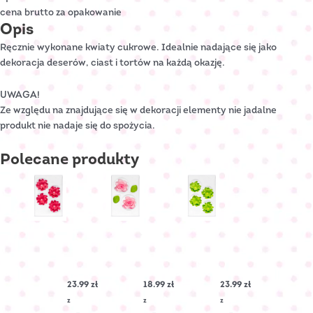
cena brutto za opakowanie
Opis
Ręcznie wykonane kwiaty cukrowe. Idealnie nadające się jako
dekoracja deserów, ciast i tortów na każdą okazję.
UWAGA!
Ze względu na znajdujące się w dekoracji elementy nie jadalne
produkt nie nadaje się do spożycia.
Polecane
produkty
LEWKONIA
RÓŻA
LEWKONIA
cukrowa
cukrowa
cukrowa
–
duża
–
Fuksjowa
–
Pistacjowa
23.99
zł
18.99
zł
23.99
zł
Nr
Różowa
Nr
Art.:
Nr
Art.:
z
z
z
C-
Art.:
C-