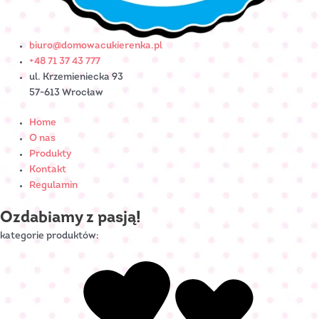
biuro@domowacukierenka.pl
+48 71 37 43 777
ul. Krzemieniecka 93
57-613 Wrocław
Home
O nas
Produkty
Kontakt
Regulamin
Ozdabiamy z pasją!
kategorie produktów: