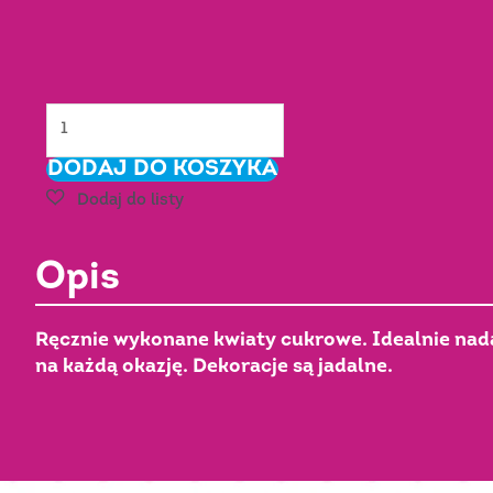
ilość
GOŹDZIK
DODAJ DO KOSZYKA
różowy
cieniowany
-
cukrowy
Opis
Nr
Art.:
053303/c
Ręcznie wykonane kwiaty cukrowe. Idealnie nadaj
na każdą okazję. Dekoracje są jadalne.