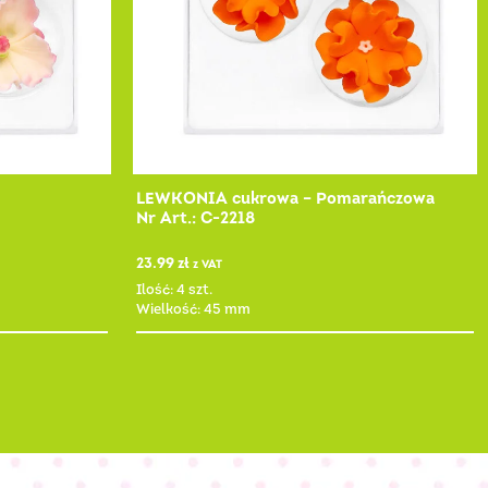
LEWKONIA cukrowa – Pomarańczowa
Nr Art.: C-2218
23.99
zł
z VAT
Ilość: 4 szt.
Wielkość: 45 mm