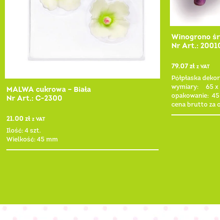
Winogrono śr
Nr Art.: 2001
79.07
zł
z VAT
Półpłaska deko
wymiary: 65 x
MALWA cukrowa – Biała
opakowanie: 45
Nr Art.: C-2300
cena brutto za
21.00
zł
z VAT
Ilość: 4 szt.
Wielkość: 45 mm