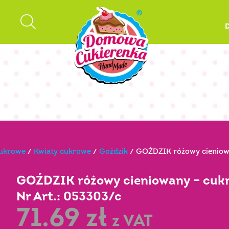
cukrowe
/
Kwiaty cukrowe
/
Goździk
/ GOŹDZIK różowy cieniowa
GOŹDZIK różowy cieniowany – cuk
Nr Art.: 053303/c
71.69
zł
z VAT