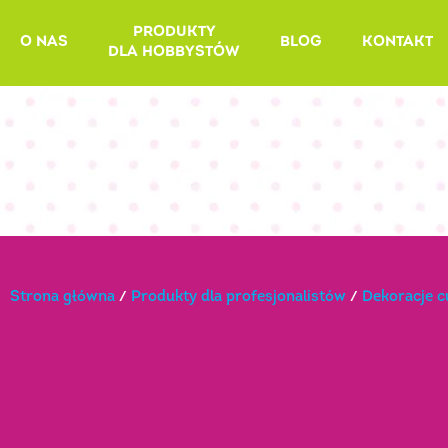
Skip
PRODUKTY
to
O NAS
BLOG
KONTAKT
DLA HOBBYSTÓW
content
Strona główna
/
Produkty dla profesjonalistów
/
Dekoracje 