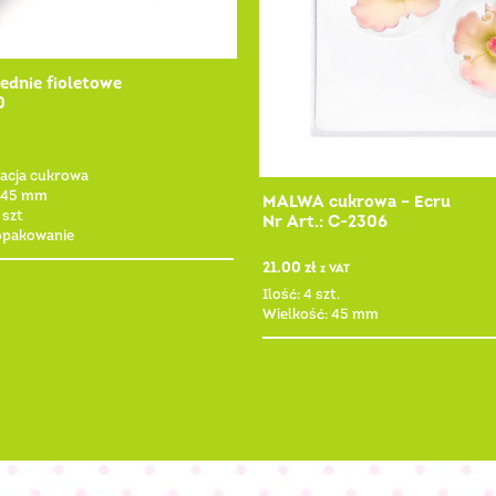
ednie fioletowe
0
racja cukrowa
 45 mm
MALWA cukrowa – Ecru
 szt
Nr Art.: C-2306
 opakowanie
21.00
zł
z VAT
Ilość: 4 szt.
Wielkość: 45 mm