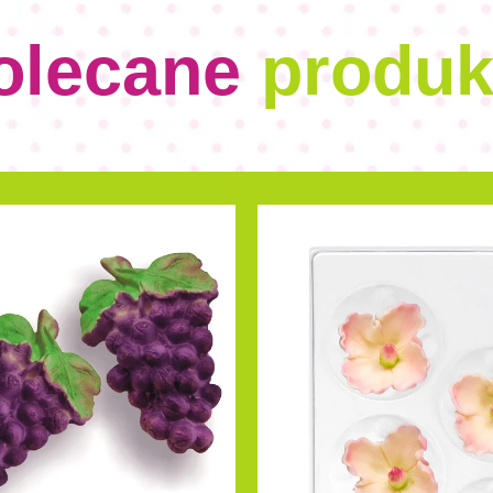
olecane
produk