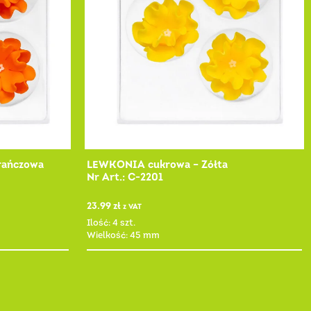
rańczowa
LEWKONIA cukrowa – Żółta
Nr Art.: C-2201
23.99
zł
z VAT
Ilość: 4 szt.
Wielkość: 45 mm