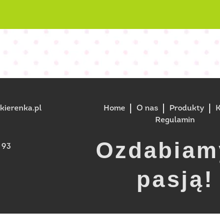
ierenka.pl
Home
O nas
Produkty
K
Regulamin
Ozdabiam
 93
pasją!