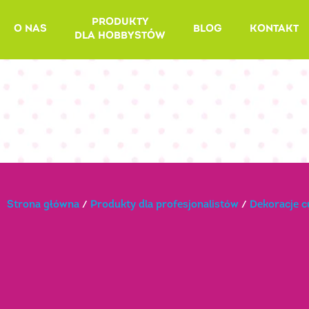
Skip
PRODUKTY
to
O NAS
BLOG
KONTAKT
DLA HOBBYSTÓW
content
Strona główna
/
Produkty dla profesjonalistów
/
Dekoracje 