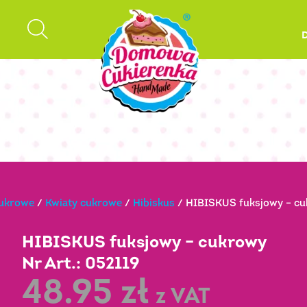
cukrowe
/
Kwiaty cukrowe
/
Hibiskus
/ HIBISKUS fuksjowy – cuk
HIBISKUS fuksjowy – cukrowy
Nr Art.: 052119
48.95
zł
z VAT