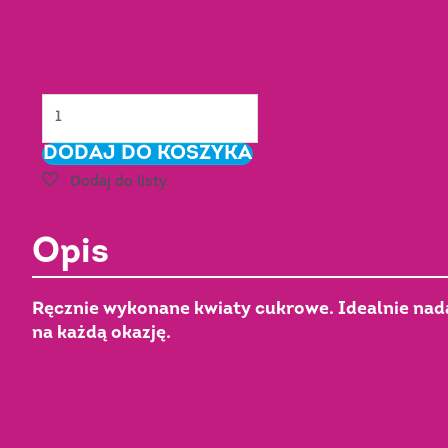
ilość
HIBISKUS
DODAJ DO KOSZYKA
fuksjowy
-
cukrowy
Nr
Opis
Art.:
052119
Ręcznie wykonane kwiaty cukrowe. Idealnie nadaj
na każdą okazję.