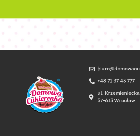
biuro@domowacuk
+48 71 37 43 777
ul. Krzemieniecka
57-613 Wrocław