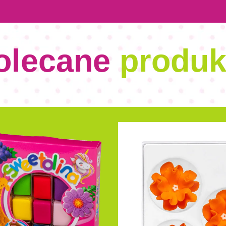
olecane
produk