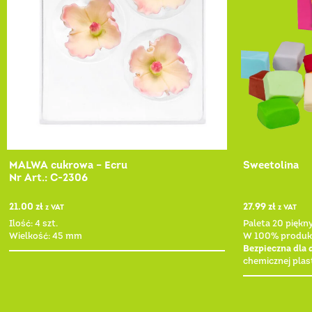
MALWA cukrowa – Ecru
Sweetolina
Nr Art.: C-2306
21.00
zł
27.99
zł
z VAT
z VAT
Ilość: 4 szt.
Paleta 20 piękn
Wielkość: 45 mm
W 100% produk
Bezpieczna dla 
chemicznej plast