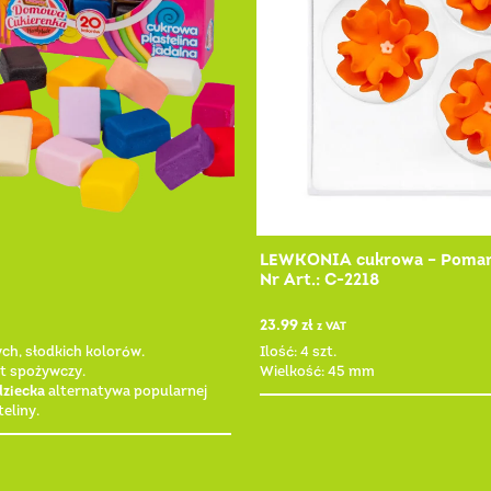
LEWKONIA cukrowa – Poma
Nr Art.: C-2218
23.99
zł
z VAT
ych, słodkich kolorów.
Ilość: 4 szt.
t spożywczy.
Wielkość: 45 mm
dziecka
alternatywa popularnej
eliny.