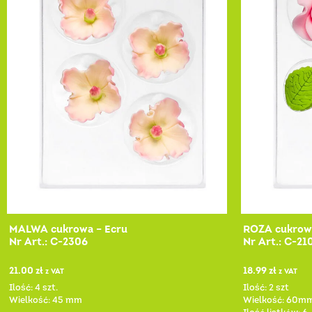
MALWA cukrowa – Ecru
RÓŻA cukrow
Nr Art.: C-2306
Nr Art.: C-21
21.00
zł
18.99
zł
z VAT
z VAT
Ilość: 4 szt.
Ilość: 2 szt
Wielkość: 45 mm
Wielkość: 60m