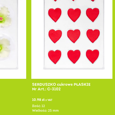
SERDUSZKO cukrowe PŁASKIE
Nr Art.: C-3102
10.98
zł
z VAT
Ilość: 12
Wielkość: 25 mm