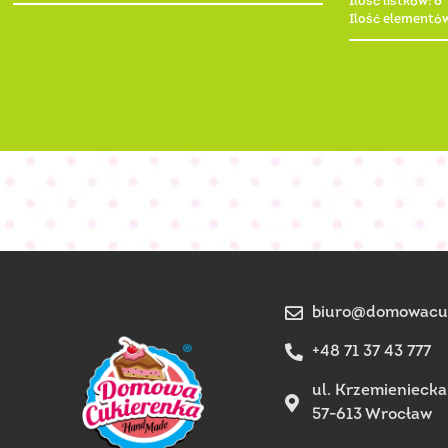
Ilość listków: 6
Ilość elementów
biuro@domowacuk
+48 71 37 43 777
ul. Krzemieniecka
57-613 Wrocław