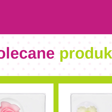
olecane
produk