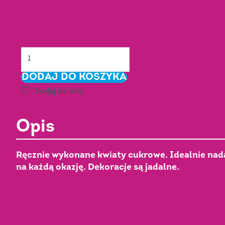
ilość
LEWKONIA
DODAJ DO KOSZYKA
cukrowa
-
Fuksjowa
Nr
Opis
Art.:
C-
2219
Ręcznie wykonane kwiaty cukrowe. Idealnie nadaj
na każdą okazję. Dekoracje są jadalne.