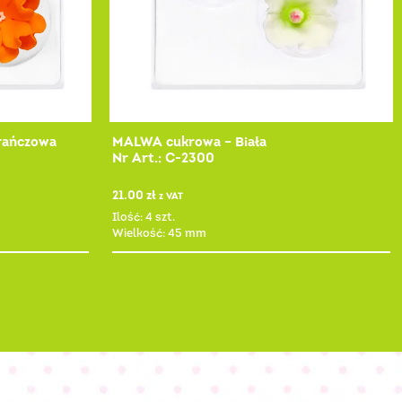
rańczowa
MALWA cukrowa – Biała
Nr Art.: C-2300
21.00
zł
z VAT
Ilość: 4 szt.
Wielkość: 45 mm