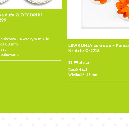
wa duża ZŁOTY DRUK
299
a cukrowa – 4 wzory w mix-ie
ica 80 mm
LEWKONIA cukrowa – Poma
 szt
Nr Art.: C-2218
 opakowanie
23.99
zł
z VAT
Ilość: 4 szt.
Wielkość: 45 mm