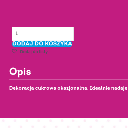
ilość
MONSTER
DODAJ DO KOSZYKA
SKULL
dekoracja
cukrowa
Nr
Opis
Art.:
04020699
Dekoracja cukrowa okazjonalna. Idealnie nadaje 