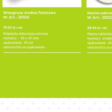
Winogrono średnie fioletowe
Hostia cukro
Nr Art.: 20010
Nr Art.: 2002
79.07
zł
58.94
zł
z VAT
z VAT
Półpłaska dekoracja cukrowa
Płaska tabliczk
wymiary: 65 x 45 mm
wymiary: średn
opakowanie: 45 szt
opakowanie: 20
cena brutto za opakowanie
cena brutto za