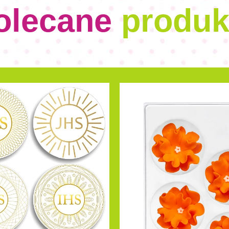
olecane
produk