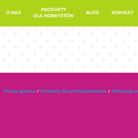
Skip
PRODUKTY
to
O NAS
BLOG
KONTAKT
DLA HOBBYSTÓW
content
Strona główna
/
Produkty dla profesjonalistów
/
Dekoracje 