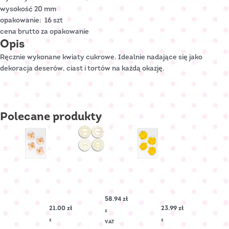
wysokość 20 mm
opakowanie: 16 szt
cena brutto za opakowanie
Opis
Ręcznie wykonane kwiaty cukrowe. Idealnie nadające się jako
dekoracja deserów, ciast i tortów na każdą okazję.
Polecane
produkty
Hostia
cukrowa
MALWA
LEWKONIA
duża
cukrowa
cukrowa
ZŁOTY
–
–
58.94
zł
DRUK
Ecru
Żółta
21.00
zł
23.99
zł
Nr
Nr
Nr
z
Art.:
Art.:
Art.:
z
z
VAT
2002299
C-
C-