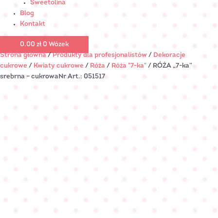
Sweetolina
Blog
Kontakt
0.00
zł
0
Wózek
Strona główna
/
Produkty dla profesjonalistów
/
Dekoracje
cukrowe
/
Kwiaty cukrowe
/
Róża
/
Róża "7-ka"
/ RÓŻA „7-ka”
srebrna – cukrowaNr Art.: 051517