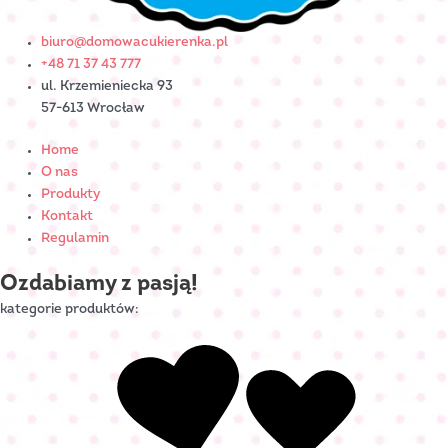
biuro@domowacukierenka.pl
+48 71 37 43 777
ul. Krzemieniecka 93
57-613 Wrocław
Home
O nas
Produkty
Kontakt
Regulamin
Ozdabiamy z pasją!
kategorie produktów: