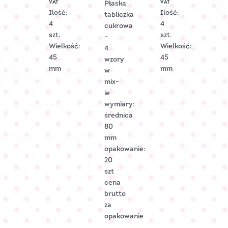
VAT
VAT
Płaska
2306
2201
Ilość:
Ilość:
tabliczka
4
4
cukrowa
szt.
szt.
–
Wielkość:
Wielkość:
4
45
45
wzory
mm
mm
w
mix-
ie
wymiary:
średnica
80
mm
opakowanie:
20
szt
cena
brutto
za
opakowanie