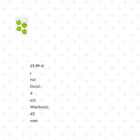
LEWKONIA
cukrowa
–
Pistacjowa
23.99
zł
Nr
Art.:
z
C-
VAT
2212
Ilość:
4
szt.
Wielkość:
45
mm