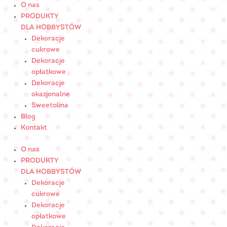
Skip
ilość
O nas
to
RÓŻA
PRODUKTY
content
"7-
DLA HOBBYSTÓW
ka"
Dekoracje
srebrna
cukrowe
-
Dekoracje
cukrowaNr
opłatkowe
Art.:
Dekoracje
051517
okazjonalne
Sweetolina
Blog
Kontakt
O nas
PRODUKTY
DLA HOBBYSTÓW
Dekoracje
cukrowe
Dekoracje
opłatkowe