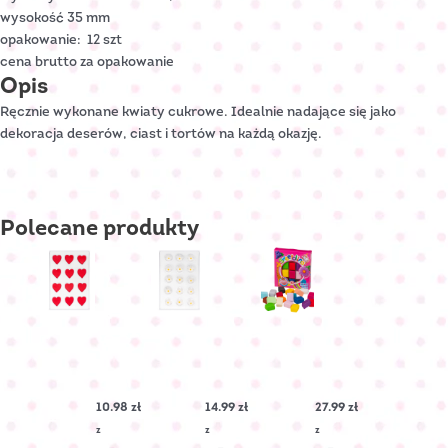
wysokość 35 mm
opakowanie: 12 szt
cena brutto za opakowanie
Opis
Ręcznie wykonane kwiaty cukrowe. Idealnie nadające się jako
dekoracja deserów, ciast i tortów na każdą okazję.
Polecane
produkty
SERDUSZKO
NIEZAPOMINAJKA
Sweetolina
cukrowe
cukrowa
PŁASKIE
–
Nr
Biała
10.98
zł
14.99
zł
27.99
zł
Art.:
Nr
C-
Art.:
z
z
z
3102
C-