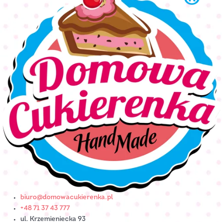
biuro@domowacukierenka.pl
+48 71 37 43 777
ul. Krzemieniecka 93