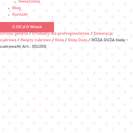
Sweetolina
Blog
Kontakt
0.00
zł
0
Wózek
Strona główna
/
Produkty dla profesjonalistów
/
Dekoracje
cukrowe
/
Kwiaty cukrowe
/
Róża
/
Róża Duża
/ RÓŻA DUŻA biała –
cukrowaNr Art.: 051200