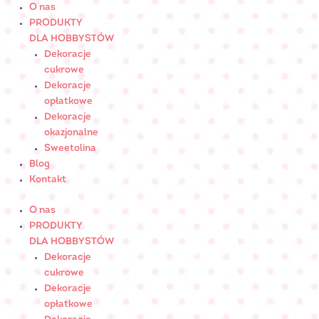
Skip
ilość
O nas
to
RÓŻA
PRODUKTY
content
DUŻA
DLA HOBBYSTÓW
biała
Dekoracje
-
cukrowe
cukrowaNr
Dekoracje
Art.:
opłatkowe
051200
Dekoracje
okazjonalne
Sweetolina
Blog
Kontakt
O nas
PRODUKTY
DLA HOBBYSTÓW
Dekoracje
cukrowe
Dekoracje
opłatkowe