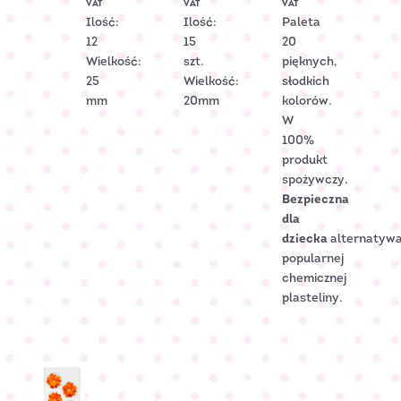
VAT
VAT
VAT
1600
Ilość:
Ilość:
Paleta
12
15
20
Wielkość:
szt.
pięknych,
25
Wielkość:
słodkich
mm
20mm
kolorów.
W
100%
produkt
spożywczy.
Bezpieczna
dla
dziecka
alternatyw
popularnej
chemicznej
plasteliny.