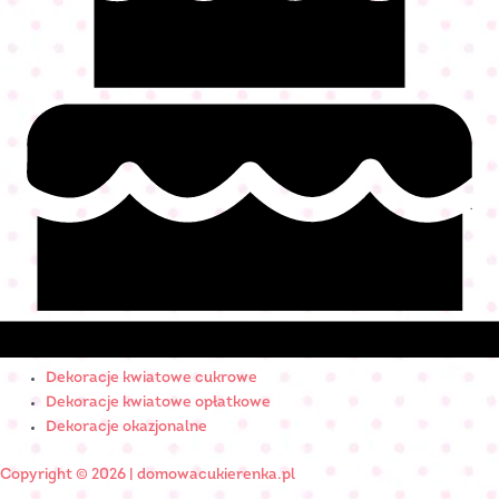
Dekoracje kwiatowe cukrowe
Dekoracje kwiatowe opłatkowe
Dekoracje okazjonalne
Copyright © 2026 | domowacukierenka.pl