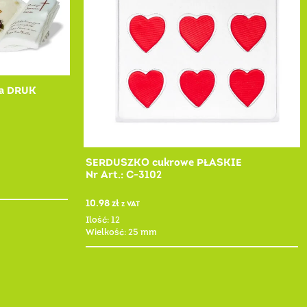
ta DRUK
SERDUSZKO cukrowe PŁASKIE
Nr Art.: C-3102
10.98
zł
z VAT
Ilość: 12
Wielkość: 25 mm