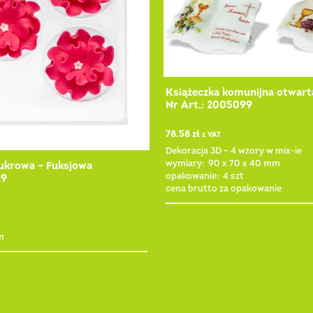
Książeczka komunijna otwar
Nr Art.: 2005099
78.58
zł
z VAT
Dekoracja 3D – 4 wzory w mix-ie
wymiary: 90 x 70 x 40 mm
krowa – Fuksjowa
opakowanie: 4 szt
19
cena brutto za opakowanie
m