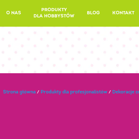
Skip
PRODUKTY
to
O NAS
BLOG
KONTAKT
DLA HOBBYSTÓW
content
Strona główna
/
Produkty dla profesjonalistów
/
Dekoracje 