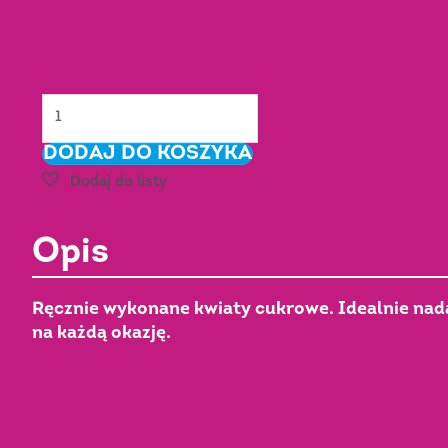
ilość
RÓŻA
DODAJ DO KOSZYKA
DUŻA
czerwona
-
cukrowaNr
Opis
Art.:
051202
Ręcznie wykonane kwiaty cukrowe. Idealnie nadaj
na każdą okazję.