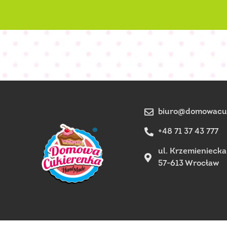
biuro@domowacuk
+48 71 37 43 777
ul. Krzemieniecka
57-613 Wrocław