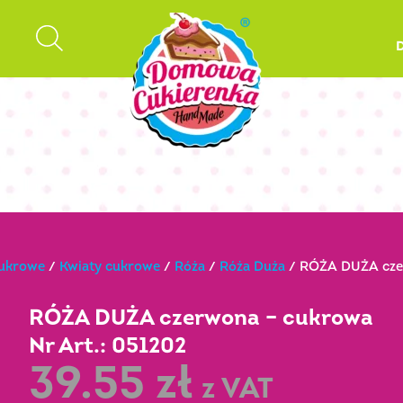
cukrowe
/
Kwiaty cukrowe
/
Róża
/
Róża Duża
/ RÓŻA DUŻA czer
RÓŻA DUŻA czerwona – cukrowa
Nr Art.: 051202
39.55
zł
z VAT