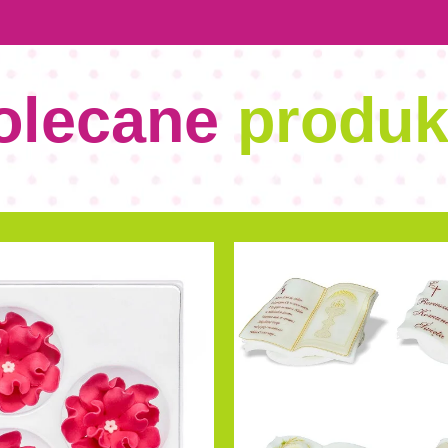
olecane
produk