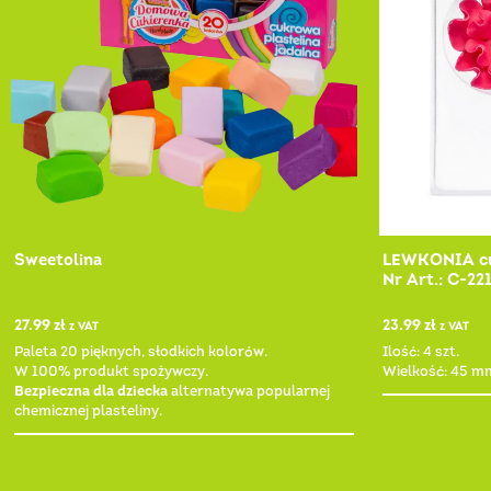
Sweetolina
LEWKONIA cu
Nr Art.: C-22
27.99
zł
23.99
zł
z VAT
z VAT
Paleta 20 pięknych, słodkich kolorów.
Ilość: 4 szt.
W 100% produkt spożywczy.
Wielkość: 45 m
Bezpieczna dla dziecka
alternatywa popularnej
chemicznej plasteliny.