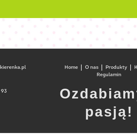
ierenka.pl
Home
O nas
Produkty
K
Regulamin
Ozdabiam
 93
pasją!