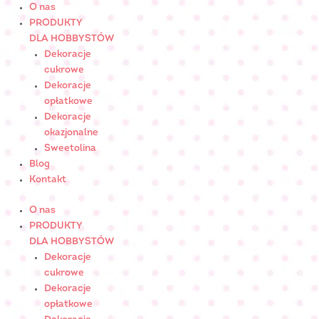
Skip
ilość
O nas
to
RÓŻA
PRODUKTY
content
DUŻA
DLA HOBBYSTÓW
złota
Dekoracje
-
cukrowe
cukrowaNr
Dekoracje
Art.:
opłatkowe
051209
Dekoracje
okazjonalne
Sweetolina
Blog
Kontakt
O nas
PRODUKTY
DLA HOBBYSTÓW
Dekoracje
cukrowe
Dekoracje
opłatkowe