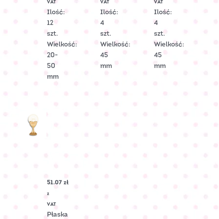
VAT
VAT
VAT
1599
2219
2306
Ilość:
Ilość:
Ilość:
12
4
4
szt.
szt.
szt.
Wielkość:
Wielkość:
Wielkość:
20-
45
45
50
mm
mm
mm
Kielich
komunijny
złoty
Nr
51.07
zł
Art.:
2006203
z
VAT
Płaska