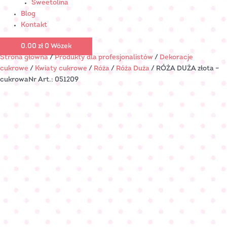
Sweetolina
Blog
Kontakt
0.00
zł
0
Wózek
Strona główna
/
Produkty dla profesjonalistów
/
Dekoracje
cukrowe
/
Kwiaty cukrowe
/
Róża
/
Róża Duża
/ RÓŻA DUŻA złota –
cukrowaNr Art.: 051209