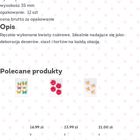
wysokość 35 mm
opakowanie: 12 szt
cena brutto za opakowanie
Opis
Ręcznie wykonane kwiaty cukrowe. Idealnie nadające się jako
dekoracja deserów, ciast i tortów na każdą okazję.
Polecane
produkty
MOTYLEK
LEWKONIA
MALWA
opłatkowy
cukrowa
cukrowa
mix
–
–
rozmiarów
Fuksjowa
Ecru
16.99
zł
23.99
zł
21.00
zł
Nr
Nr
Nr
Art.:
Art.:
Art.:
z
z
z
O-
C-
C-