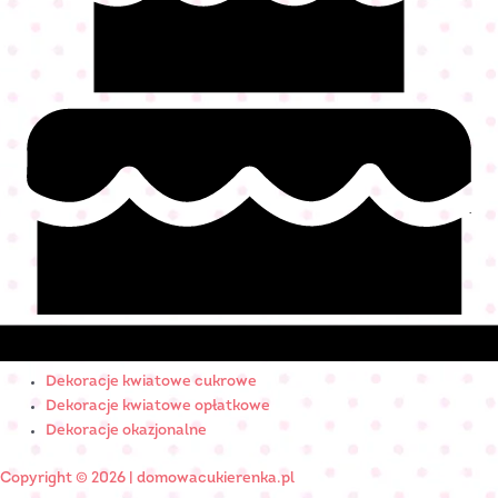
Dekoracje kwiatowe cukrowe
Dekoracje kwiatowe opłatkowe
Dekoracje okazjonalne
Copyright © 2026 | domowacukierenka.pl