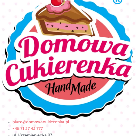
biuro@domowacukierenka.pl
+48 71 37 43 777
ul. Krzemieniecka 93