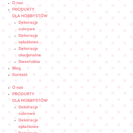
Skip
ilość
O nas
to
RÓŻA
PRODUKTY
content
MAŁA
DLA HOBBYSTÓW
ecru
Dekoracje
-
cukrowe
cukrowaNr
Dekoracje
Art.:
opłatkowe
051406
Dekoracje
okazjonalne
Sweetolina
Blog
Kontakt
O nas
PRODUKTY
DLA HOBBYSTÓW
Dekoracje
cukrowe
Dekoracje
opłatkowe