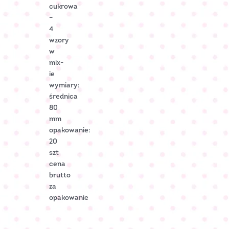
cukrowa
–
4
wzory
w
mix-
ie
wymiary:
średnica
80
mm
opakowanie:
20
szt
cena
brutto
za
opakowanie