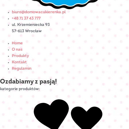
biuro@domowacukierenka.pl
+48 71 37 43 777
ul. Krzemieniecka 93
57-613 Wrocław
Home
O nas
Produkty
Kontakt
Regulamin
Ozdabiamy z pasją!
kategorie produktów: