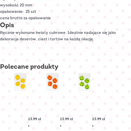
wysokość 20 mm
opakowanie: 25 szt
cena brutto za opakowanie
Opis
Ręcznie wykonane kwiaty cukrowe. Idealnie nadające się jako
dekoracja deserów, ciast i tortów na każdą okazję.
Polecane
produkty
LEWKONIA
LEWKONIA
LEWKONIA
cukrowa
cukrowa
cukrowa
–
–
–
Żółta
Pomarańczowa
Pistacjowa
23.99
zł
23.99
zł
23.99
zł
Nr
Nr
Nr
Art.:
Art.:
Art.:
z
z
z
C-
C-
C-