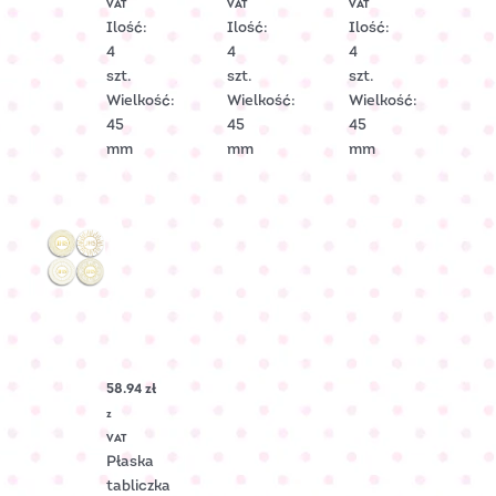
VAT
VAT
VAT
2201
2218
2212
Ilość:
Ilość:
Ilość:
4
4
4
szt.
szt.
szt.
Wielkość:
Wielkość:
Wielkość:
45
45
45
mm
mm
mm
Hostia
cukrowa
duża
ZŁOTY
58.94
zł
DRUK
Nr
z
Art.:
VAT
2002299
Płaska
tabliczka