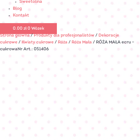
Sweetolina
Blog
Kontakt
0.00
zł
0
Wózek
Strona główna
/
Produkty dla profesjonalistów
/
Dekoracje
cukrowe
/
Kwiaty cukrowe
/
Róża
/
Róża Mała
/ RÓŻA MAŁA ecru –
cukrowaNr Art.: 051406