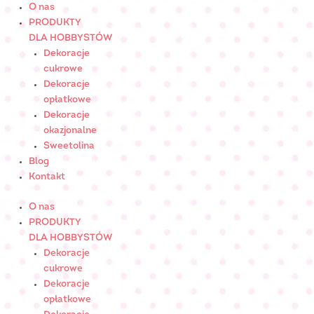
Skip
ilość
O nas
to
RÓŻA
PRODUKTY
content
MAŁA
DLA HOBBYSTÓW
różowa
Dekoracje
-
cukrowe
cukrowaNr
Dekoracje
Art.:
opłatkowe
051403
Dekoracje
okazjonalne
Sweetolina
Blog
Kontakt
O nas
PRODUKTY
DLA HOBBYSTÓW
Dekoracje
cukrowe
Dekoracje
opłatkowe