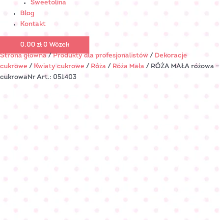
Sweetolina
Blog
Kontakt
0.00
zł
0
Wózek
Strona główna
/
Produkty dla profesjonalistów
/
Dekoracje
cukrowe
/
Kwiaty cukrowe
/
Róża
/
Róża Mała
/ RÓŻA MAŁA różowa –
cukrowaNr Art.: 051403