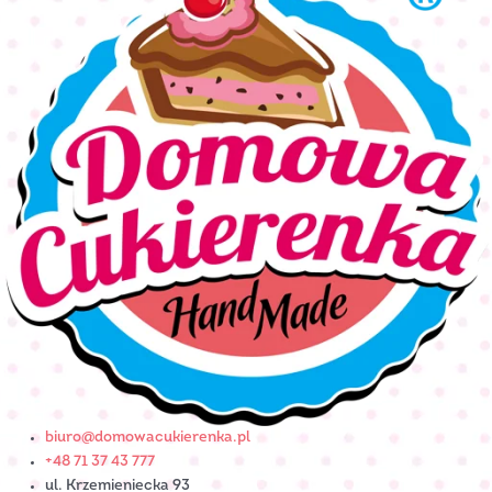
biuro@domowacukierenka.pl
+48 71 37 43 777
ul. Krzemieniecka 93