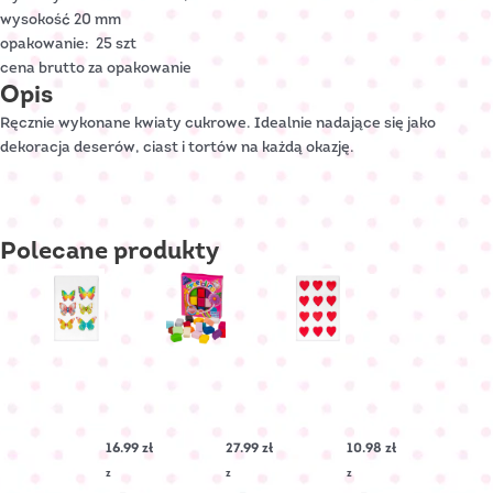
wysokość 20 mm
opakowanie: 25 szt
cena brutto za opakowanie
Opis
Ręcznie wykonane kwiaty cukrowe. Idealnie nadające się jako
dekoracja deserów, ciast i tortów na każdą okazję.
Polecane
produkty
MOTYLEK
Sweetolina
SERDUSZKO
opłatkowy
cukrowe
mix
PŁASKIE
rozmiarów
Nr
16.99
zł
27.99
zł
10.98
zł
Nr
Art.:
Art.:
C-
z
z
z
O-
3102