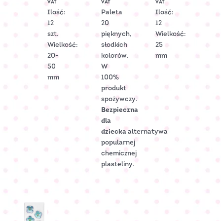
VAT
VAT
VAT
1599
Ilość:
Paleta
Ilość:
12
20
12
szt.
pięknych,
Wielkość:
Wielkość:
słodkich
25
20-
kolorów.
mm
50
W
mm
100%
produkt
spożywczy.
Bezpieczna
dla
dziecka
alternatywa
popularnej
chemicznej
plasteliny.