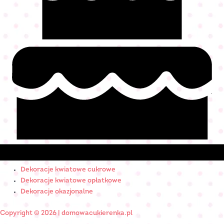
Dekoracje kwiatowe cukrowe
Dekoracje kwiatowe opłatkowe
Dekoracje okazjonalne
Copyright © 2026 | domowacukierenka.pl