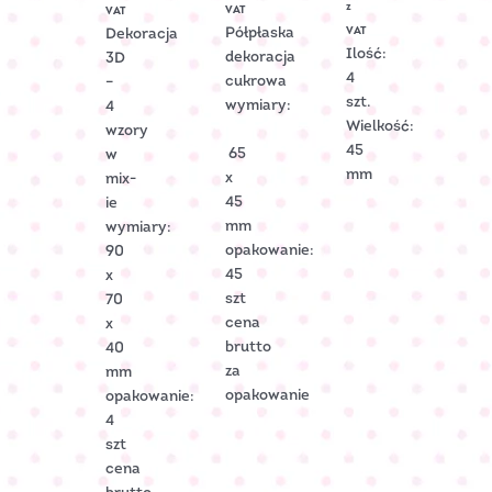
2005099
Art.:
z
VAT
VAT
C-
VAT
Półpłaska
Dekoracja
2201
Ilość:
dekoracja
3D
4
cukrowa
–
szt.
wymiary:
4
Wielkość:
wzory
45
65
w
mm
x
mix-
45
ie
mm
wymiary:
opakowanie:
90
45
x
szt
70
cena
x
brutto
40
za
mm
opakowanie
opakowanie:
4
szt
cena