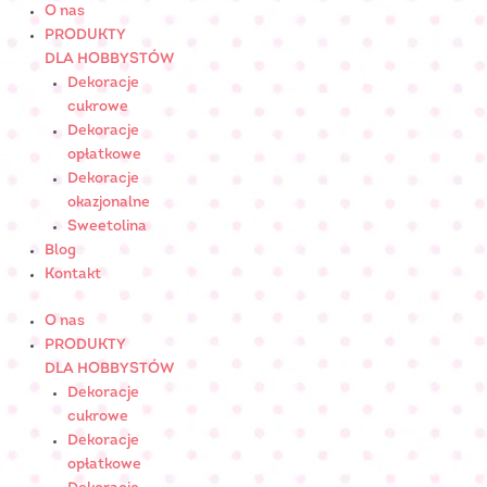
Skip
ilość
O nas
to
Tabliczka
PRODUKTY
content
komunijna
DLA HOBBYSTÓW
ŚREDNIA
Dekoracje
okrągła
cukrowe
Nr
Dekoracje
Art.:
opłatkowe
2040299
Dekoracje
okazjonalne
Sweetolina
Blog
Kontakt
O nas
PRODUKTY
DLA HOBBYSTÓW
Dekoracje
cukrowe
Dekoracje
opłatkowe