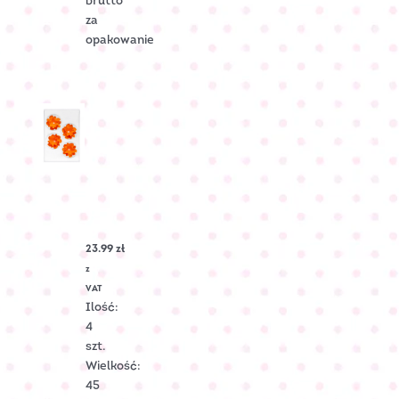
brutto
za
opakowanie
LEWKONIA
cukrowa
–
Pomarańczowa
23.99
zł
Nr
Art.:
z
C-
VAT
2218
Ilość:
4
szt.
Wielkość:
45