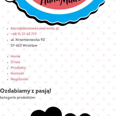
biuro@domowacukierenka.pl
+48 71 37 43 777
ul. Krzemieniecka 93
57-613 Wrocław
Home
O nas
Produkty
Kontakt
Regulamin
Ozdabiamy z pasją!
kategorie produktów: