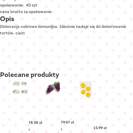
opakowanie: 40 szt
cena brutto za opakowanie
Opis
Dekoracja cukrowa komunijna. Idealnie nadaje się do dekorowania
tortów, ciast
Polecane
produkty
Winogrono
Książeczka
średnie
komunijna
LEWKONIA
fioletowe
otwarta
cukrowa
Nr
DRUK
–
79.07
zł
78.58
zł
Art.:
Nr
Żółta
23.99
zł
20010
Art.:
Nr
z
z