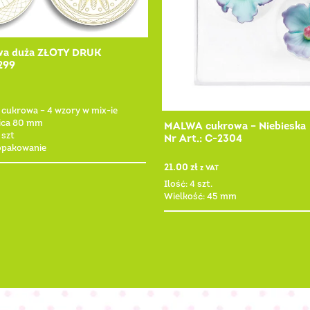
wa duża ZŁOTY DRUK
299
a cukrowa – 4 wzory w mix-ie
ica 80 mm
MALWA cukrowa – Niebieska
 szt
Nr Art.: C-2304
 opakowanie
21.00
zł
z VAT
Ilość: 4 szt.
Wielkość: 45 mm