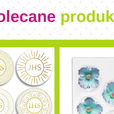
olecane
produk