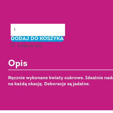
ilość
GOŹDZIK
DODAJ DO KOSZYKA
łososiowy
cieniowany
-
cukrowy
Opis
Nr
Art.:
053305/c
Ręcznie wykonane kwiaty cukrowe. Idealnie nadaj
na każdą okazję. Dekoracje są jadalne.