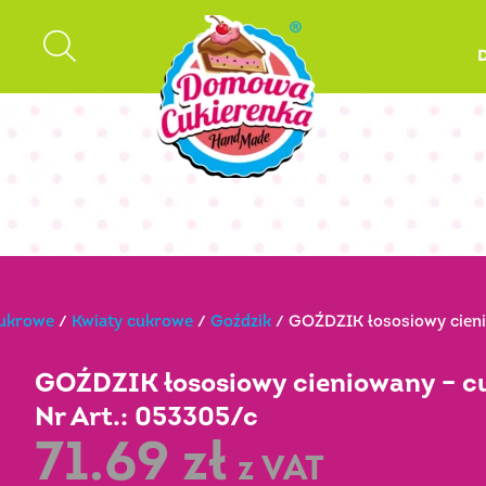
cukrowe
/
Kwiaty cukrowe
/
Goździk
/ GOŹDZIK łososiowy cieni
GOŹDZIK łososiowy cieniowany – 
Nr Art.: 053305/c
71.69
zł
z VAT