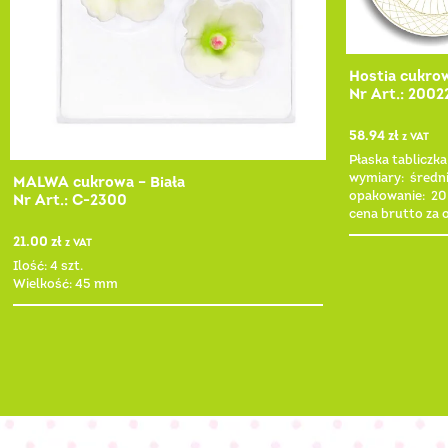
Hostia cukro
Nr Art.: 2002
58.94
zł
z VAT
Płaska tabliczk
wymiary: średn
MALWA cukrowa – Biała
opakowanie: 20
Nr Art.: C-2300
cena brutto za
21.00
zł
z VAT
Ilość: 4 szt.
Wielkość: 45 mm