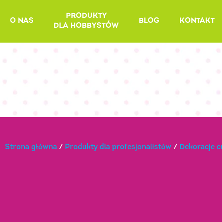
Skip
PRODUKTY
to
O NAS
BLOG
KONTAKT
DLA HOBBYSTÓW
content
Strona główna
/
Produkty dla profesjonalistów
/
Dekoracje 