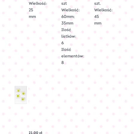
Wielkość:
szt
szt.
25
Wielkość:
Wielkość:
mm
60mm;
45
35mm
mm
Ilość
listków:
6
Ilość
elementów:
8
MALWA
cukrowa
–
Biała
21.00
zł