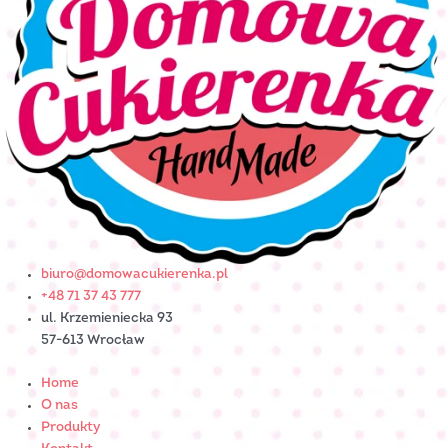
biuro@domowacukierenka.pl
+48 71 37 43 777
ul. Krzemieniecka 93
57-613 Wrocław
Home
O nas
Produkty