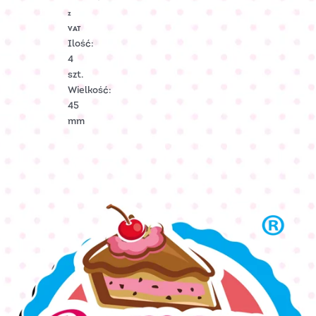
Nr
Art.:
z
C-
VAT
2300
Ilość:
4
szt.
Wielkość:
45
mm