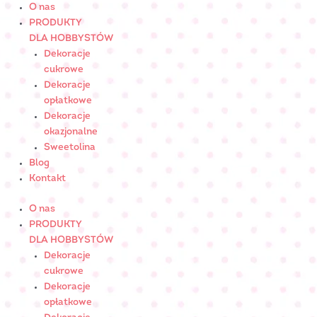
Skip
ilość
O nas
to
SZAROTKA
PRODUKTY
content
cukrowa
DLA HOBBYSTÓW
-
Dekoracje
Pomarańczowa
cukrowe
Nr
Dekoracje
Art.:
opłatkowe
C-
Dekoracje
2018
okazjonalne
Sweetolina
Blog
Kontakt
O nas
PRODUKTY
DLA HOBBYSTÓW
Dekoracje
cukrowe
Dekoracje
opłatkowe