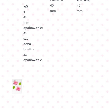
Wielkość:
Wielkość:
45
45
65
mm
mm
x
45
mm
opakowanie:
45
szt
cena
brutto
za
opakowanie
RÓŻA
cukrowa