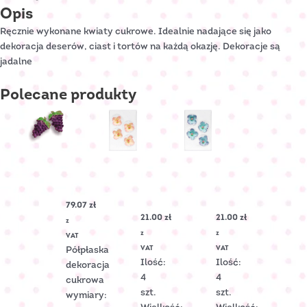
Opis
Ręcznie wykonane kwiaty cukrowe. Idealnie nadające się jako
dekoracja deserów, ciast i tortów na każdą okazję. Dekoracje są
jadalne
Polecane
produkty
Winogrono
średnie
MALWA
MALWA
fioletowe
cukrowa
cukrowa
Nr
–
–
79.07
zł
Art.:
Ecru
Niebieska
21.00
zł
21.00
zł
20010
Nr
Nr
z
Art.:
Art.:
z
z
VAT
C-
C-
VAT
VAT
Półpłaska
2306
2304
Ilość:
Ilość:
dekoracja
4
4
cukrowa
szt.
szt.
wymiary: