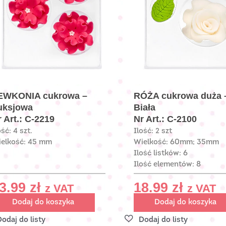
EWKONIA cukrowa –
RÓŻA cukrowa duża 
uksjowa
Biała
 Art.: C-2219
Nr Art.: C-2100
ość: 4 szt.
Ilość: 2 szt
elkość: 45 mm
Wielkość: 60mm; 35mm
Ilość listków: 6
Ilość elementów: 8
3.99
zł
18.99
zł
z VAT
z VAT
Dodaj do koszyka
Dodaj do koszyka