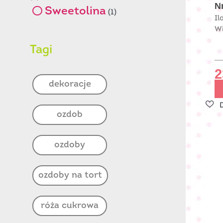
Nr
Sweetolina
(1)
Il
Wi
Tagi
2
dekoracje
ozdob
ozdoby
ozdoby na tort
róża cukrowa