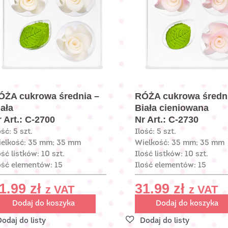
ÓŻA cukrowa średnia –
RÓŻA cukrowa średn
iała
Biała cieniowana
 Art.: C-2700
Nr Art.: C-2730
ość: 5 szt.
Ilość: 5 szt.
elkość: 35 mm; 35 mm
Wielkość: 35 mm; 35 mm
ość listków: 10 szt.
Ilość listków: 10 szt.
ość elementów: 15
Ilość elementów: 15
1.99
zł
31.99
zł
z VAT
z VAT
Dodaj do koszyka
Dodaj do koszyka