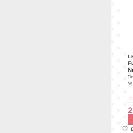
L
F
Nr
Il
Wi
2