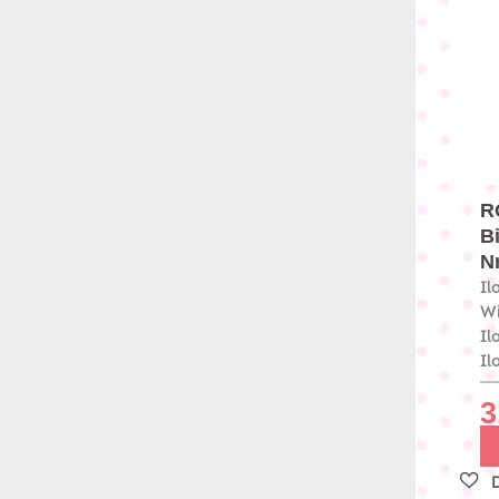
R
B
Nr
Il
Wi
Il
Il
3