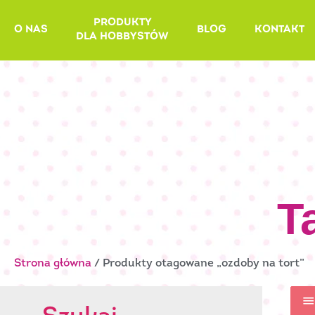
Skip
PRODUKTY
to
O NAS
BLOG
KONTAKT
DLA HOBBYSTÓW
content
T
Strona główna
/ Produkty otagowane „ozdoby na tort”