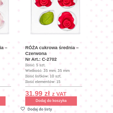
ia –
RÓŻA cukrowa średnia –
Czerwona
Nr Art.: C-2702
Ilość: 5 szt.
Wielkość: 35 mm; 35 mm
Ilość listków: 10 szt.
Ilość elementów: 15
31.99
zł
z VAT
Dodaj do koszyka