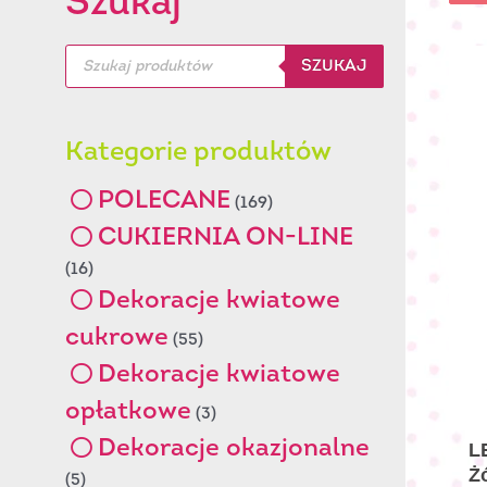
Szukaj
Wyszukiwarka
SZUKAJ
produktów
Kategorie produktów
POLECANE
(169)
CUKIERNIA ON-LINE
(16)
Dekoracje kwiatowe
cukrowe
(55)
Dekoracje kwiatowe
opłatkowe
(3)
Dekoracje okazjonalne
L
Ż
(5)