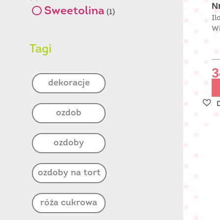
Nr
Sweetolina
(1)
Il
Wi
Tagi
3
dekoracje
ozdob
ozdoby
ozdoby na tort
róża cukrowa