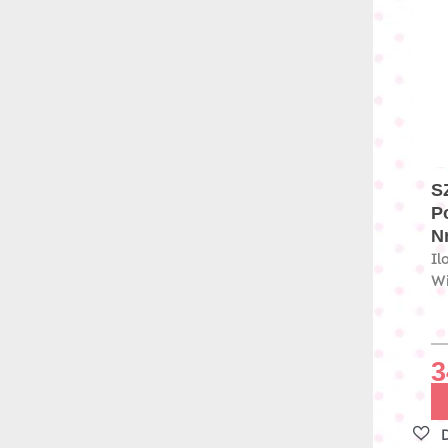
S
P
Nr
Il
Wi
3