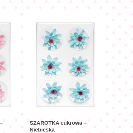
–
SZAROTKA cukrowa –
Niebieska