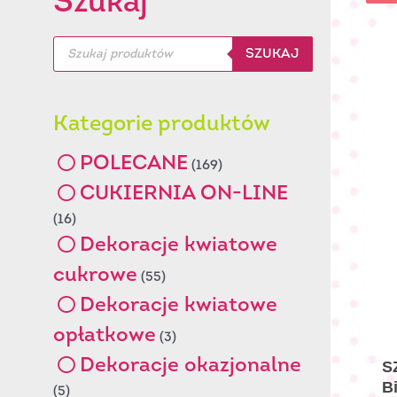
Szukaj
Wyszukiwarka
SZUKAJ
produktów
Kategorie produktów
POLECANE
(169)
CUKIERNIA ON-LINE
(16)
Dekoracje kwiatowe
cukrowe
(55)
Dekoracje kwiatowe
opłatkowe
(3)
Dekoracje okazjonalne
S
B
(5)