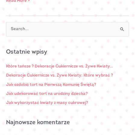
Read More »
S
e
a
Ostatnie wpisy
r
c
Które tańsze ? Dekoracje Cukiernicze vs. Żywe Kwiaty…
h
Dekoracje Cukiernicze vs. Żywe Kwiaty: Które wybrać ?
f
Jak ozdobić tort na Pierwszą Komunię Świętą?
o
Jak udekorować tort na urodziny dziecka?
r
Jak wykorzystać kwiaty z masy cukrowej?
:
Najnowsze komentarze