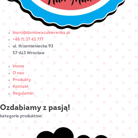
biuro@domowacukierenka.pl
+48 71 37 43 777
ul. Krzemieniecka 93
57-613 Wrocław
Home
O nas
Produkty
Kontakt
Regulamin
Ozdabiamy z pasją!
kategorie produktów: