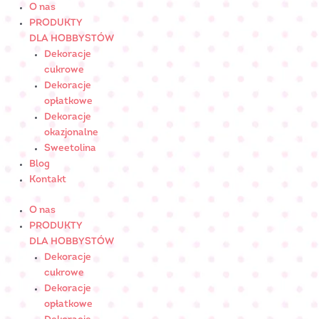
Skip
O nas
to
PRODUKTY
content
DLA HOBBYSTÓW
Dekoracje
cukrowe
Dekoracje
opłatkowe
Dekoracje
okazjonalne
Sweetolina
Blog
Kontakt
O nas
PRODUKTY
DLA HOBBYSTÓW
Dekoracje
cukrowe
Dekoracje
opłatkowe